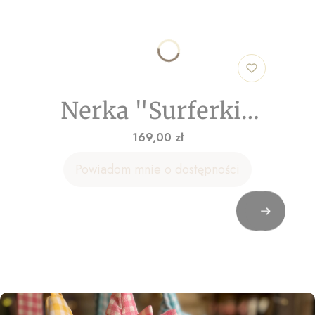
Nerka "Surferki"
welur
Cena
169,00 zł
Powiadom mnie o dostępności