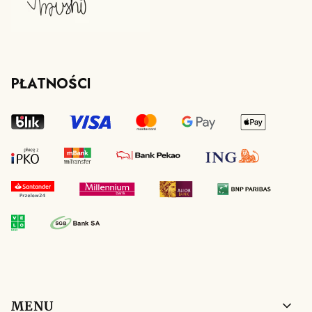
PŁATNOŚCI
Linki w stopce
MENU