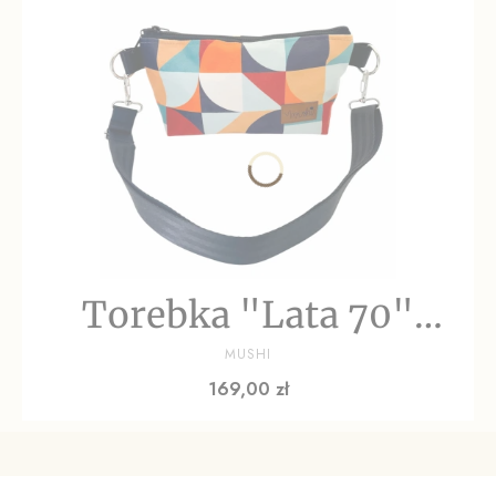
Torebka "Lata 70"
PRODUCENT
welur
MUSHI
Cena
169,00 zł