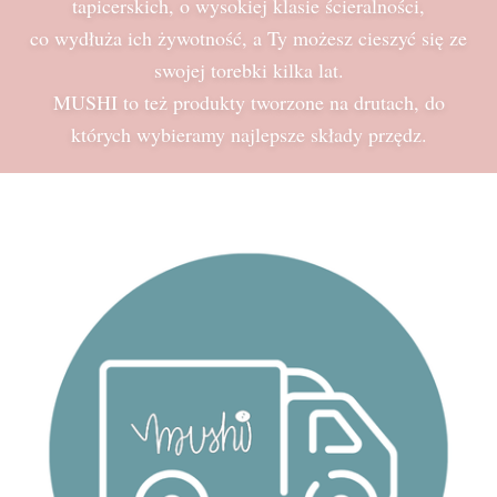
tapicerskich, o wysokiej klasie ścieralności,
co wydłuża ich żywotność, a Ty możesz cieszyć się ze
swojej torebki kilka lat.
MUSHI to też produkty tworzone na drutach, do
których wybieramy najlepsze składy przędz.