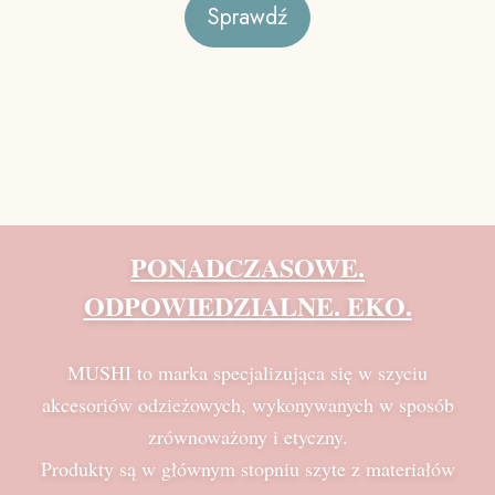
Sprawdź
PONADCZASOWE.
ODPOWIEDZIALNE. EKO.
MUSHI to marka specjalizująca się w szyciu
akcesoriów odzieżowych, wykonywanych w sposób
zrównoważony i etyczny.
Produkty są w głównym stopniu szyte z materiałów