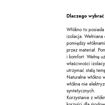
Dlaczego wybrać
Włókno to posiada w
izolacja. Wełniana
pomiędzy włóknami,
przez materiał. P
i komfort. Wełnę uż
właściwości izolac
utrzymać stałą tem
Naturalne włókno w
włókna nie elektry
syntetycznych.
Korzystanie z włók
korzyści dla środo