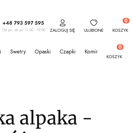
Produkt
+48 793 597 595
ZALOGUJ SIĘ
ULUBIONE
KOSZYK
Od pn. do pt. 11.00 - 19.00
Produkty w
i
Swetry
Opaski
Czapki
Kominy
Komplety
KOSZYK
a alpaka -