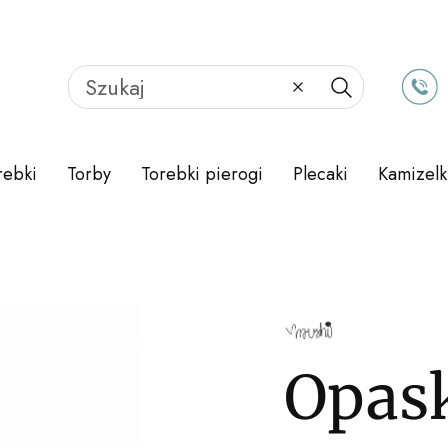
Wyczyść
Szukaj
rebki
Torby
Torebki pierogi
Plecaki
Kamizelk
Opask