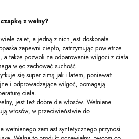
 czapkę z wełny?
iele zalet, a jedną z nich jest doskonała
 opaska zapewni ciepło, zatrzymując powietrze
 a także pozwoli na odparowanie wilgoci z ciała
omaga więc zachować suchość
ytkuje się super zimą jak i latem, ponieważ
yjne i odprowadzające wilgoć, pomagają
peraturę ciała.
ełny, jest też dobre dla włosów. Wełniane
zują włosów, w przeciwieństwie do
na wełnianego zamiast syntetycznego przynosi
wiska. Wełna to produkt odnawialny, owcom co