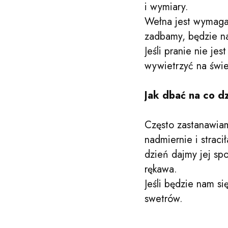
i wymiary.
Wełna jest wymagaj
zadbamy, będzie na
Jeśli pranie nie j
wywietrzyć na świe
Jak dbać na co d
Często zastanawiam
nadmiernie i strac
dzień dajmy jej sp
rękawa.
Jeśli będzie nam si
swetrów.