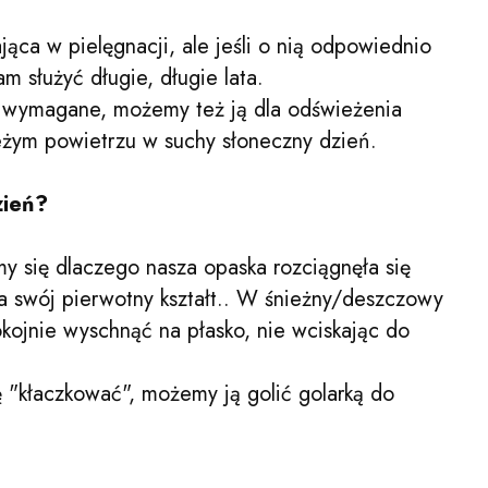
ąca w pielęgnacji, ale jeśli o nią odpowiednio
m służyć długie, długie lata.
est wymagane, możemy też ją dla odświeżenia
żym powietrzu w suchy słoneczny dzień.
zień?
y się dlaczego nasza opaska rozciągnęła się
iła swój pierwotny kształt.. W śnieżny/deszczowy
okojnie wyschnąć na płasko, nie wciskając do
ę "kłaczkować", możemy ją golić golarką do