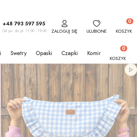
Produkt
+48 793 597 595
ZALOGUJ SIĘ
ULUBIONE
KOSZYK
Od pn. do pt. 11.00 - 19.00
Produkty w
i
Swetry
Opaski
Czapki
Kominy
Komplety
KOSZYK
Włą