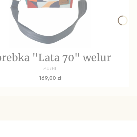
rebka "Lata 70" welur
PRODUCENT
MUSHI
Cena
169,00 zł