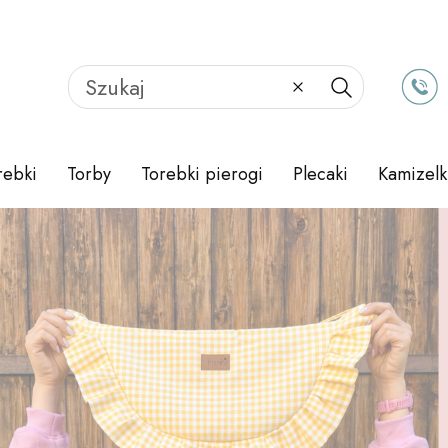
Wyczyść
Szukaj
rebki
Torby
Torebki pierogi
Plecaki
Kamizelk