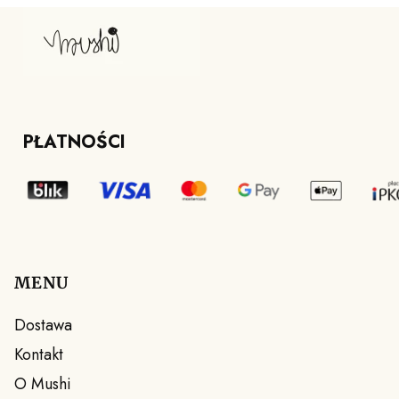
PŁATNOŚCI
MENU
Linki w stopce
Dostawa
Kontakt
O Mushi