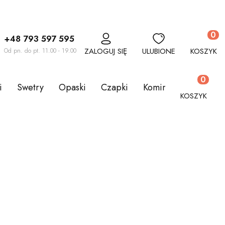
Produkt
+48 793 597 595
ZALOGUJ SIĘ
ULUBIONE
KOSZYK
Od pn. do pt. 11.00 - 19.00
Produkty w
i
Swetry
Opaski
Czapki
Kominy
Komplety
KOSZYK