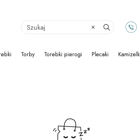
Wyczyść
Szukaj
rebki
Torby
Torebki pierogi
Plecaki
Kamizelk