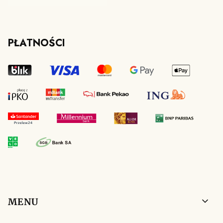
PŁATNOŚCI
Linki w stopce
MENU