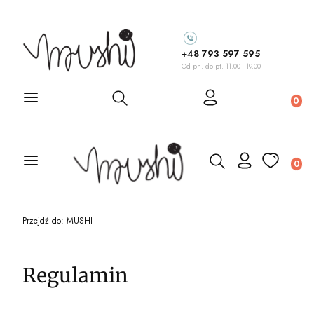
+48 793 597 595
Od pn. do pt. 11.00 - 19.00
Otwórz wyszukiwarkę
Prod
Otwórz wyszukiw
Prod
Przejdź do:
MUSHI
Regulamin