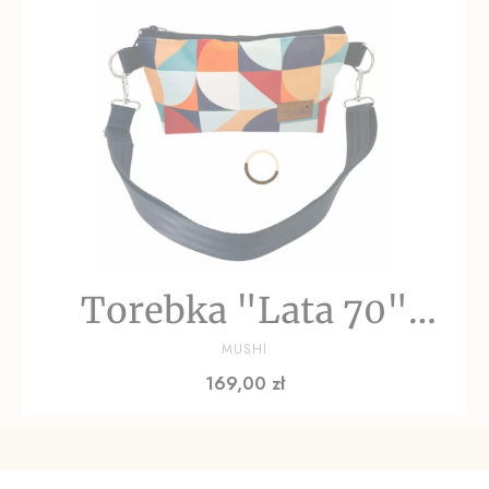
Torebka "Lata 70"
PRODUCENT
welur
MUSHI
Cena
169,00 zł