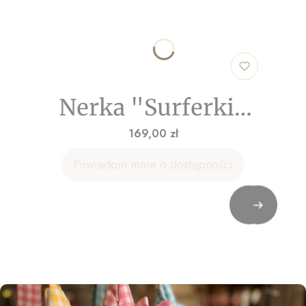
Nerka "Surferki"
welur
Cena
169,00 zł
Powiadom mnie o dostępności