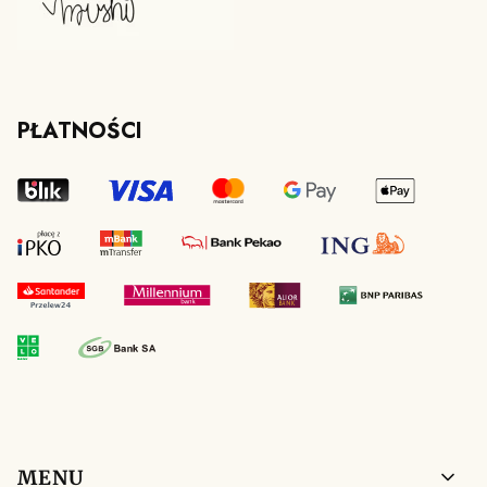
PŁATNOŚCI
Linki w stopce
MENU