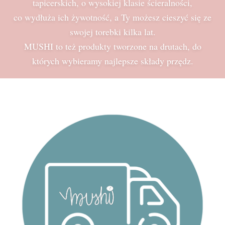
tapicerskich, o wysokiej klasie ścieralności,
co wydłuża ich żywotność, a Ty możesz cieszyć się ze
swojej torebki kilka lat.
MUSHI to też produkty tworzone na drutach, do
których wybieramy najlepsze składy przędz.