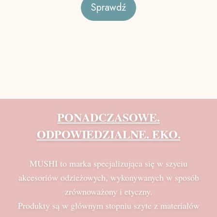
Sprawdź
PONADCZASOWE.
ODPOWIEDZIALNE. EKO.
MUSHI to marka specjalizująca się w szyciu
akcesoriów odzieżowych, wykonywanych w sposób
zrównoważony i etyczny.
Produkty są w głównym stopniu szyte z materiałów