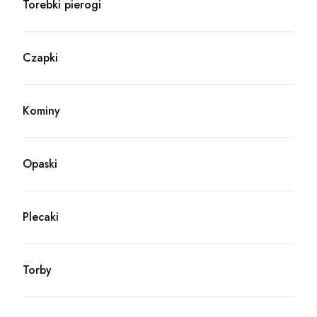
Torebki pierogi
Kategoria - Torebki pierogi
Czapki
Kategoria - Czapki
Kominy
Kategoria - Kominy
Opaski
Kategoria - Opaski
Plecaki
Kategoria - Plecaki
Torby
Kategoria - Torby