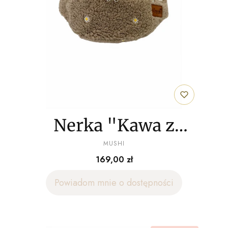
Nerka "Kawa z
PRODUCENT
mlekiem" baranek
MUSHI
Cena
169,00 zł
Powiadom mnie o dostępności