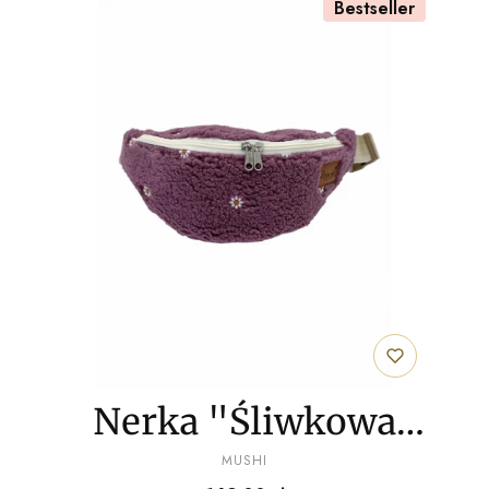
Bestseller
Nerka "Śliwkowa
PRODUCENT
chmurka"baranek
MUSHI