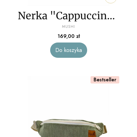
Nerka "Cappuccino"
PRODUCENT
sztruks
MUSHI
Cena
169,00 zł
Do koszyka
Bestseller