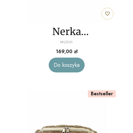
Nerka
PRODUCENT
"Pomarańczowe
MUSHI
Cena
169,00 zł
kwiaty" baranek
Do koszyka
Bestseller