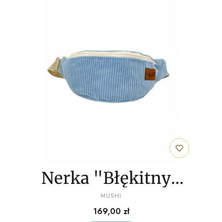
Nerka "Błękitny"
PRODUCENT
sztruks
MUSHI
Cena
169,00 zł