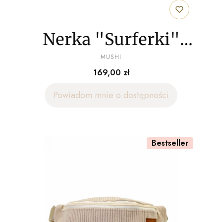
Nerka "Surferki"
PRODUCENT
welur
MUSHI
Cena
169,00 zł
Powiadom mnie o dostępności
Bestseller