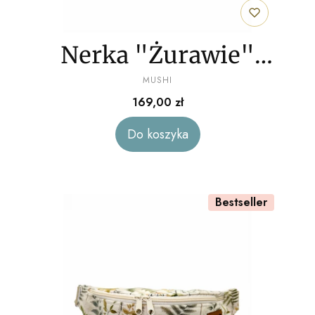
Nerka "Żurawie"
PRODUCENT
welur
MUSHI
Cena
169,00 zł
Do koszyka
Bestseller