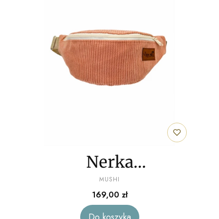
Nerka
PRODUCENT
"Brzoskwiniowy"
MUSHI
Cena
169,00 zł
sztruks
Do koszyka