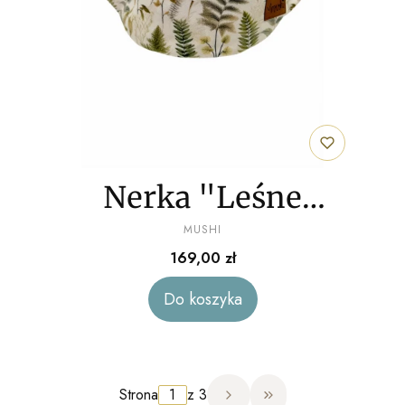
Nerka "Leśne
PRODUCENT
gałązki" welur
MUSHI
Cena
169,00 zł
Do koszyka
Strona
z 3
Przejdź do ostatnie