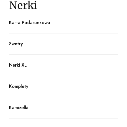
Nerki
Karta Podarunkowa
Kategoria - Karta Podarunkowa
Swetry
Kategoria - Swetry
Nerki XL
Kategoria - Nerki XL
Komplety
Kategoria - Komplety
Kamizelki
Kategoria - Kamizelki