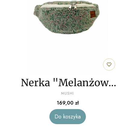
Nerka "Melanżowy
PRODUCENT
baranek"
MUSHI
Cena
169,00 zł
Do koszyka