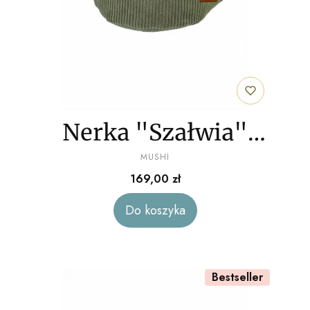
Nerka "Szałwia"
PRODUCENT
sztruks
MUSHI
Cena
169,00 zł
Do koszyka
Bestseller