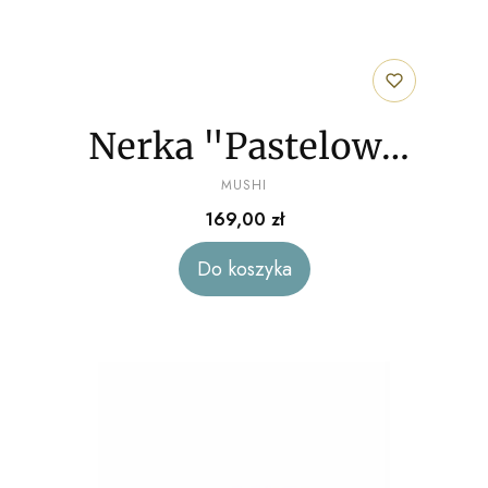
Nerka "Pastelowe
PRODUCENT
kwiaty" welur
MUSHI
Cena
169,00 zł
Do koszyka