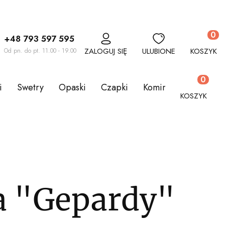
Produkt
+48 793 597 595
ZALOGUJ SIĘ
ULUBIONE
KOSZYK
Od pn. do pt. 11.00 - 19.00
Produkty w
i
Swetry
Opaski
Czapki
Kominy
Komplety
KOSZYK
a "Gepardy"