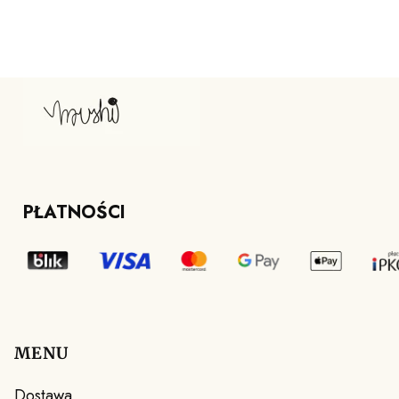
PŁATNOŚCI
MENU
Linki w stopce
Dostawa