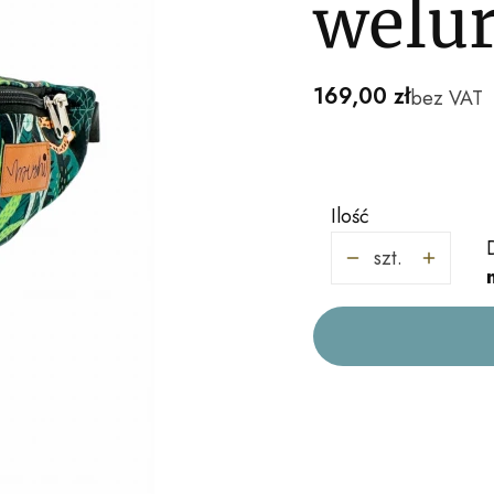
welu
Cena
169,00 zł
bez VAT
Ilość
szt.