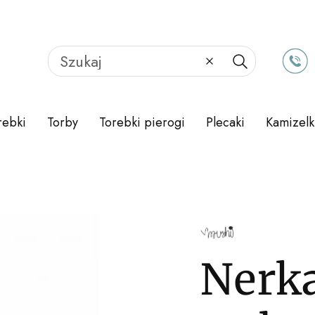
Wyczyść
Szukaj
rebki
Torby
Torebki pierogi
Plecaki
Kamizelk
Nerk