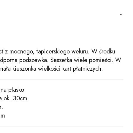
t z mocnego, tapicerskiego weluru. W środku
odporna podszewka. Saszetka wiele pomieści. W
mała kieszonka wielkości kart płatniczych.
na płasko:
ta ok. 30cm
m.
cm