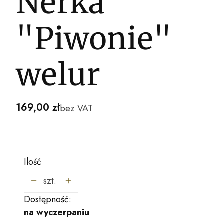
Nerka
"Piwonie"
welur
Cena
169,00 zł
bez VAT
Ilość
szt.
Dostępność:
na wyczerpaniu