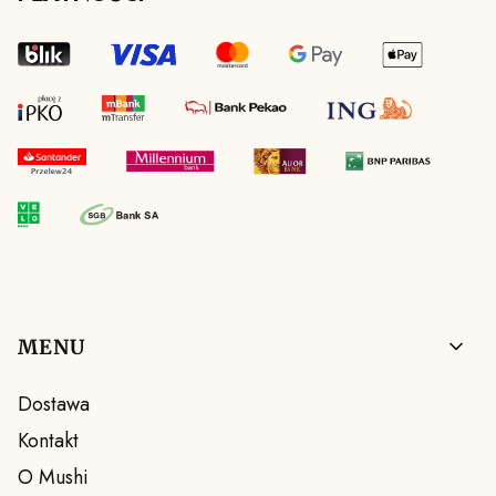
Linki w stopce
MENU
Dostawa
Kontakt
O Mushi