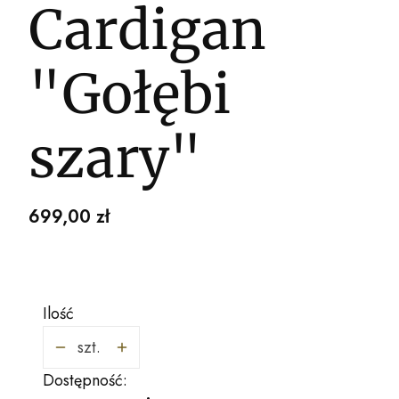
Cardigan
"Gołębi
szary"
Cena
699,00 zł
Ilość
szt.
Dostępność: