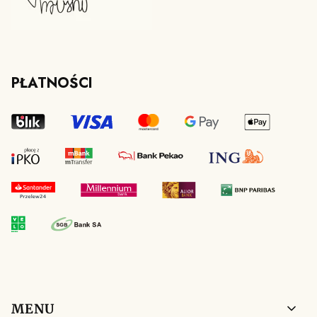
PŁATNOŚCI
Linki w stopce
MENU