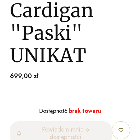
Cardigan
"Paski"
UNIKAT
Cena
699,00 zł
Dostępność:
brak towaru
Powiadom mnie o
dostępności