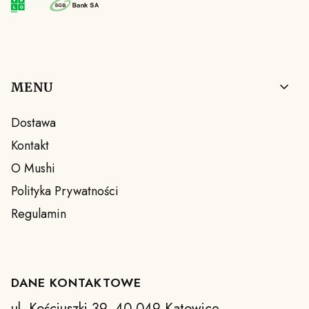
Linki w stopce
MENU
Dostawa
Kontakt
O Mushi
Polityka Prywatności
Regulamin
DANE KONTAKTOWE
ul. Kościuszki 39, 40-049 Katowice