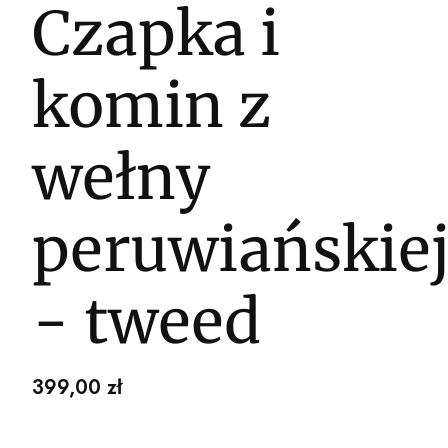
Czapka i
komin z
wełny
peruwiańskie
- tweed
Cena
399,00 zł