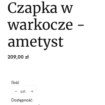
Czapka w
warkocze -
ametyst
Cena
209,00 zł
Ilość
szt.
Dostępność: