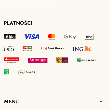
PŁATNOŚCI
Linki w stopce
MENU