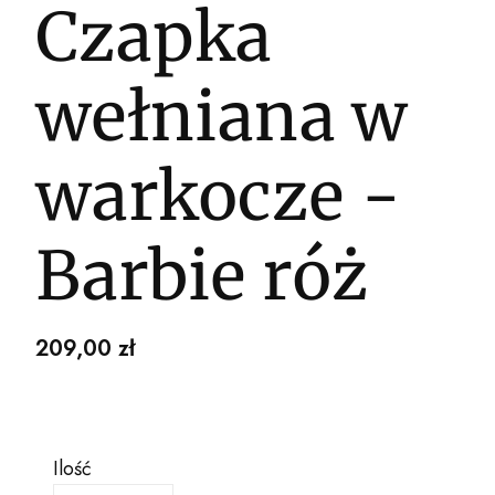
Czapka
wełniana w
warkocze -
Barbie róż
Cena
209,00 zł
Ilość