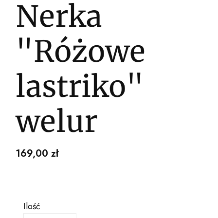
Nerka
"Różowe
lastriko"
welur
Cena
169,00 zł
Ilość