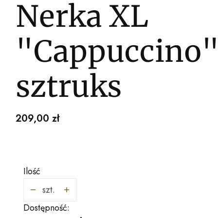
Nerka XL
"Cappuccino
sztruks
Cena
209,00 zł
Ilość
szt.
Dostępność: