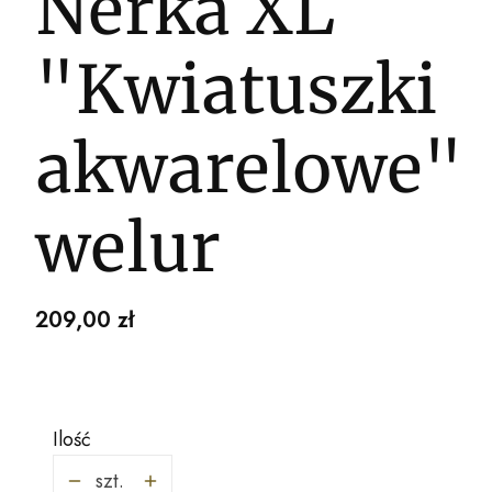
Nerka XL
"Kwiatuszki
akwarelowe"
welur
Cena
209,00 zł
Ilość
szt.