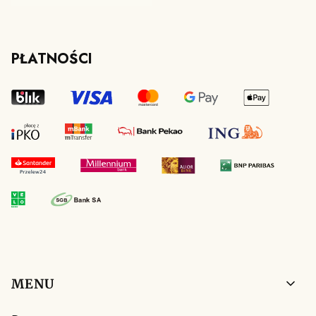
PŁATNOŚCI
Linki w stopce
MENU