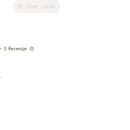
Oceń i opisz
: 0 Recenzje: 0)
T