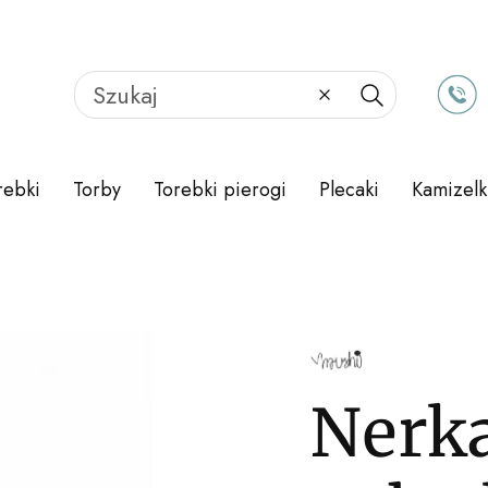
Wyczyść
Szukaj
rebki
Torby
Torebki pierogi
Plecaki
Kamizelk
Nerk