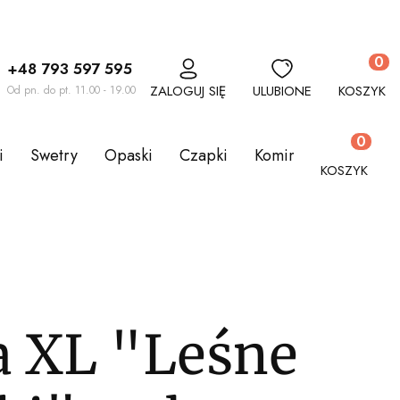
Produkt
+48 793 597 595
ZALOGUJ SIĘ
ULUBIONE
KOSZYK
Od pn. do pt. 11.00 - 19.00
Produkty w
i
Swetry
Opaski
Czapki
Kominy
Komplety
KOSZYK
a XL "Leśne