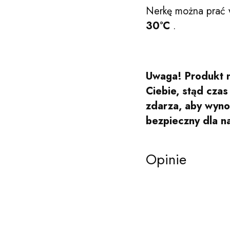
Nerkę można prać 
30°C
.
Uwaga! Produkt n
Ciebie, stąd cza
zdarza, aby wynos
bezpieczny dla n
Opinie