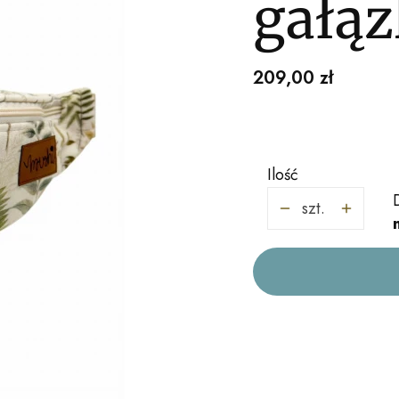
gałąz
Cena
209,00 zł
Ilość
szt.