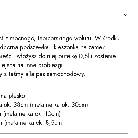
t z mocnego, tapicerskiego weluru. W środku
odporna podszewka i kieszonka na zamek.
eści, włożysz do niej butelkę 0,5l i zostanie
ejsca na inne drobiazgi.
y z taśmy a'la pas samochodowy.
na płasko:
a ok. 38cm (mała nerka ok. 30cm)
 (mała nerka ok. 10cm)
 (mała nerka ok. 8,5cm)