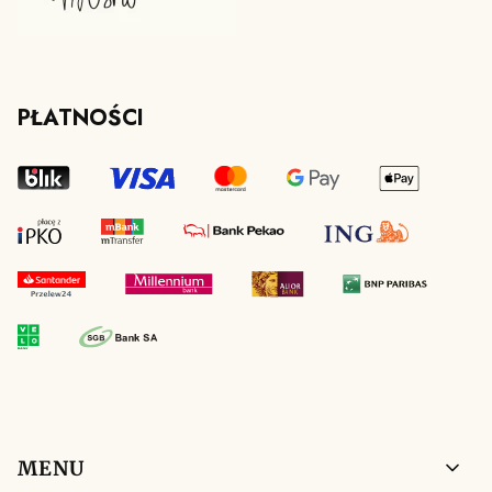
PŁATNOŚCI
Linki w stopce
MENU