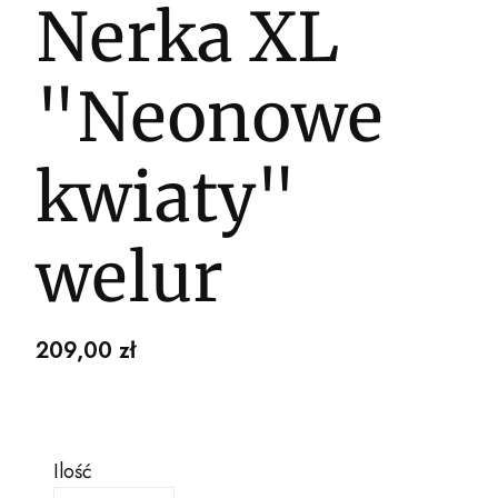
Nerka XL
"Neonowe
kwiaty"
welur
Cena
209,00 zł
Ilość