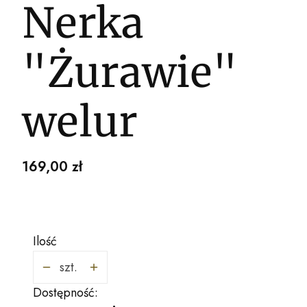
Nerka
"Żurawie"
welur
Cena
169,00 zł
Ilość
szt.
Dostępność: