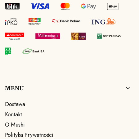
Linki w stopce
MENU
Dostawa
Kontakt
O Mushi
Polityka Prywatności