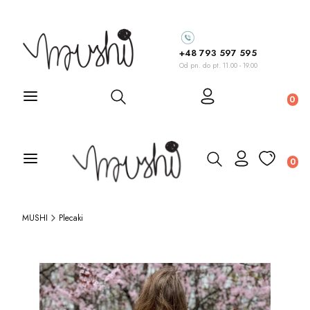
+48 793 597 595
Od pn. do pt. 11.00 - 19.00
Otwórz wyszukiwarkę
Prod
Otwórz wyszukiw
Prod
MUSHI
Plecaki