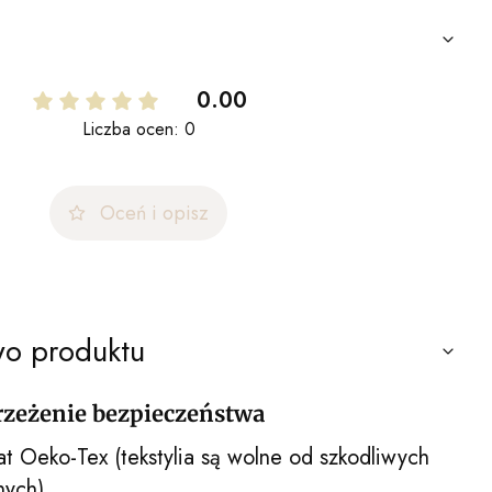
0.00
Liczba ocen: 0
Oceń i opisz
wo produktu
trzeżenie bezpieczeństwa
at Oeko-Tex (tekstylia są wolne od szkodliwych
nych).