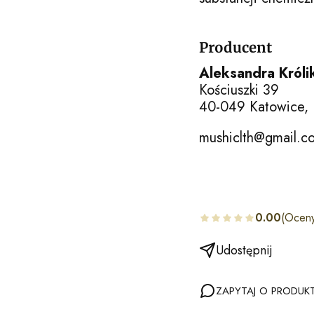
Producent
Aleksandra Król
Kościuszki 39
40-049 Katowice, 
mushiclth@gmail.c
0.00
(Oceny
Udostępnij
ZAPYTAJ O PRODUK