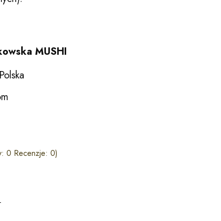
ikowska MUSHI
Polska
om
: 0 Recenzje: 0)
T