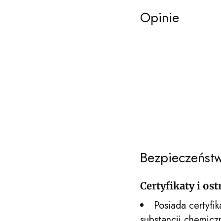
Opinie
Bezpieczeńst
Certyfikaty i os
Posiada certyfik
substancji chemicz