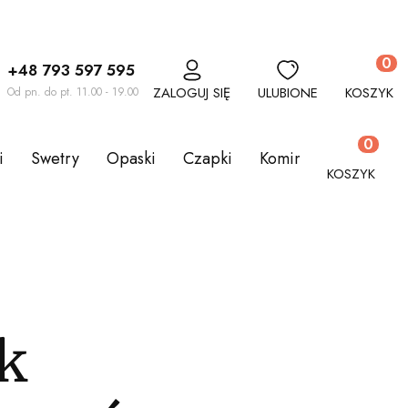
Produkt
+48 793 597 595
ZALOGUJ SIĘ
ULUBIONE
KOSZYK
Od pn. do pt. 11.00 - 19.00
Produkty w
i
Swetry
Opaski
Czapki
Kominy
Komplety
KOSZYK
k