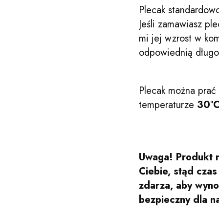
Plecak standardowo
Jeśli zamawiasz ple
mi jej wzrost w k
odpowiednią długo
Plecak można prać 
temperaturze
30°
Uwaga! Produkt n
Ciebie, stąd cza
zdarza, aby wynos
bezpieczny dla n