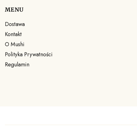
MENU
Linki w stopce
Dostawa
Kontakt
O Mushi
Polityka Prywatności
Regulamin