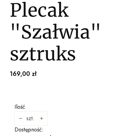
Plecak
"Szałwia"
sztruks
Cena
169,00 zł
Ilość
szt.
Dostępność: