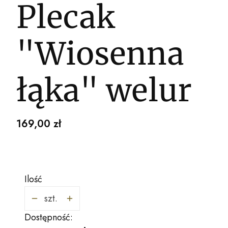
Plecak
"Wiosenna
łąka" welur
Cena
169,00 zł
Ilość
szt.
Dostępność: