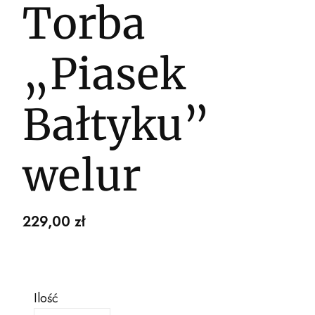
Torba
„Piasek
Bałtyku”
welur
Cena
229,00 zł
Ilość