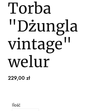
Torba
"Dżungla
vintage"
welur
Cena
229,00 zł
Ilość