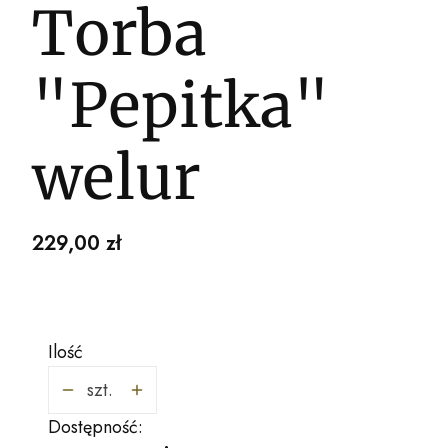
Torba
"Pepitka"
welur
Cena
229,00 zł
Ilość
szt.
Dostępność: