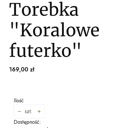
Torebka
"Koralowe
futerko"
Cena
169,00 zł
Ilość
szt.
Dostępność: