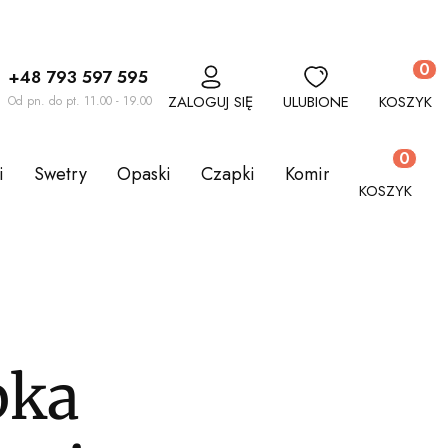
Produkt
+48 793 597 595
ZALOGUJ SIĘ
ULUBIONE
KOSZYK
Od pn. do pt. 11.00 - 19.00
Produkty w
i
Swetry
Opaski
Czapki
Kominy
Komplety
KOSZYK
bka