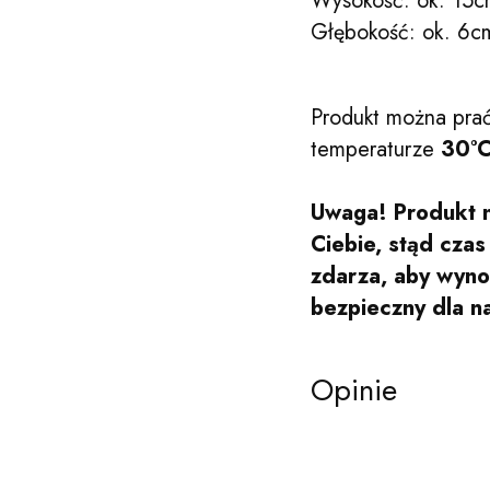
Wysokość: ok. 15
Głębokość: ok. 6c
Produkt można prać
temperaturze
30°
Uwaga! Produkt n
Ciebie, stąd cza
zdarza, aby wynos
bezpieczny dla n
Opinie