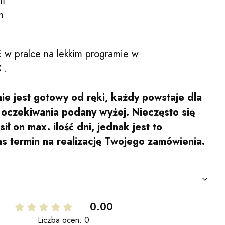
cm
m
 w pralce na lekkim programie w
C
.
ie jest gotowy od ręki, każdy powstaje dla
s oczekiwania podany wyżej. Nieczęsto się
ił on max. ilość dni, jednak jest to
as termin na realizację Twojego zamówienia.
0.00
Liczba ocen: 0