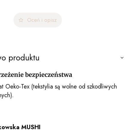
Oceń i opisz
wo produktu
trzeżenie bezpieczeństwa
at Oeko-Tex (tekstylia są wolne od szkodliwych
nych).
ikowska MUSHI