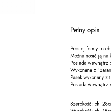
Pełny opis
Prostej formy toreb
Można nosić ją na 
Posiada wewnątrz
Wykonana z "barank
Pasek wykonany z t
Posiada wewnątrz k
Szerokość: ok. 28