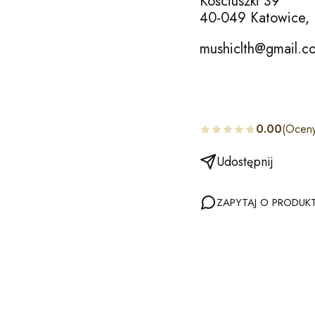
Kościuszki 39
40-049 Katowice, 
mushiclth@gmail.c
0.00
(Oceny
Udostępnij
ZAPYTAJ O PRODUK