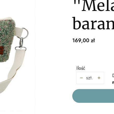
"Mel
bara
Cena
169,00 zł
Ilość
szt.