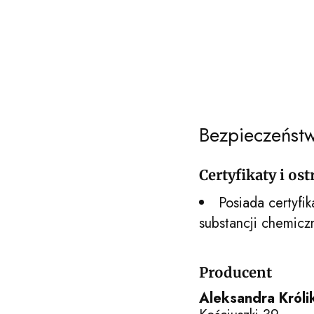
Bezpieczeńst
Certyfikaty i os
Posiada certyfik
substancji chemicz
Producent
Aleksandra Król