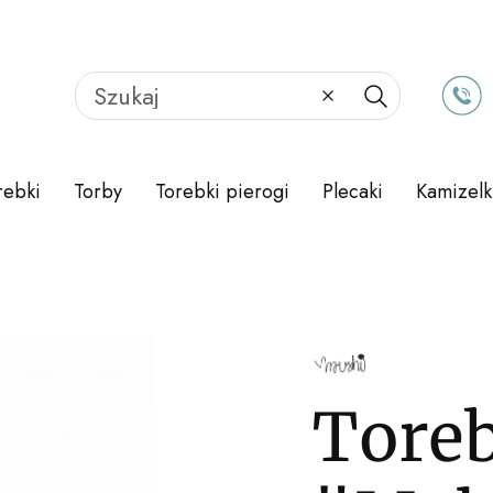
Wyczyść
Szukaj
rebki
Torby
Torebki pierogi
Plecaki
Kamizelk
Tore