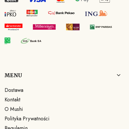
Linki w stopce
MENU
Dostawa
Kontakt
O Mushi
Polityka Prywatności
Regulamin