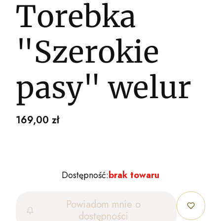
Torebka
"Szerokie
pasy" welur
Cena
169,00 zł
Dostępność:
brak towaru
Powiadom mnie o
dostępności