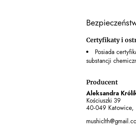
Bezpieczeńst
Certyfikaty i os
Posiada certyfik
substancji chemicz
Producent
Aleksandra Król
Kościuszki 39
40-049 Katowice, 
mushiclth@gmail.c