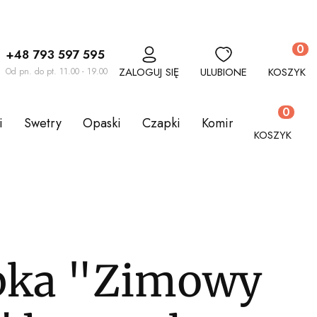
Produkt
+48 793 597 595
ZALOGUJ SIĘ
ULUBIONE
KOSZYK
Od pn. do pt. 11.00 - 19.00
Produkty w
i
Swetry
Opaski
Czapki
Kominy
Komplety
KOSZYK
bka "Zimowy