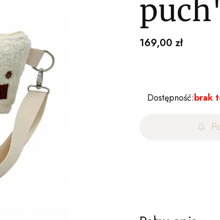
puch
Cena
169,00 zł
Dostępność:
brak 
P