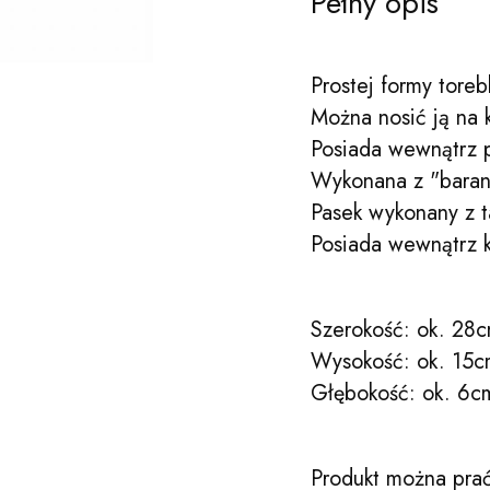
Pełny opis
Prostej formy toreb
Można nosić ją na 
Posiada wewnątrz
Wykonana z "barank
Pasek wykonany z t
Posiada wewnątrz k
Szerokość: ok. 28
Wysokość: ok. 15
Głębokość: ok. 6c
Produkt można prać