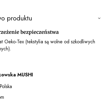
wo produktu
trzeżenie bezpieczeństwa
at Oeko-Tex (tekstylia są wolne od szkodliwych
nych).
ikowska MUSHI
Polska
om