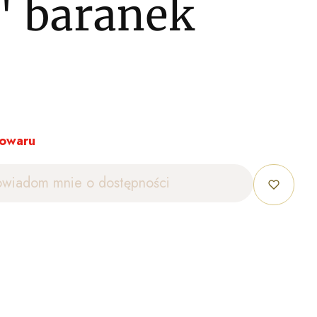
" baranek
towaru
owiadom mnie o dostępności