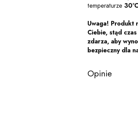
temperaturze
30°
Uwaga! Produkt n
Ciebie, stąd cza
zdarza, aby wynos
bezpieczny dla n
Opinie