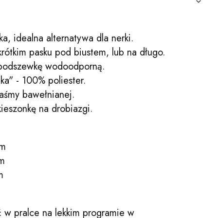
ka, idealna alternatywa dla nerki.
krótkim pasku pod biustem, lub na długo.
 podszewkę wodoodporną.
a" - 100% poliester.
aśmy bawełnianej.
ieszonkę na drobiazgi.
cm
cm
m
 w pralce na lekkim programie w