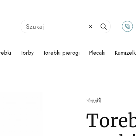
Wyczyść
Szukaj
rebki
Torby
Torebki pierogi
Plecaki
Kamizelk
Tore