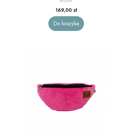
sztruks
MUSHI
Cena
169,00 zł
Do koszyka