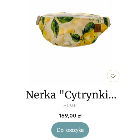
Nerka "Cytrynki"
PRODUCENT
welur
MUSHI
Cena
169,00 zł
Do koszyka