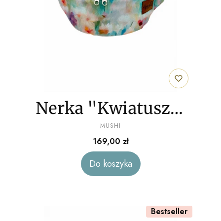
Nerka "Kwiatuszki
PRODUCENT
akwarelowe" welur
MUSHI
Cena
169,00 zł
Do koszyka
Bestseller