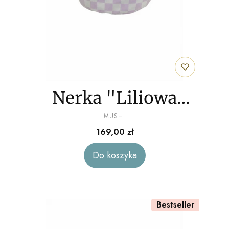
Nerka "Liliowa
PRODUCENT
szachownica" welur
MUSHI
Cena
169,00 zł
Do koszyka
Bestseller