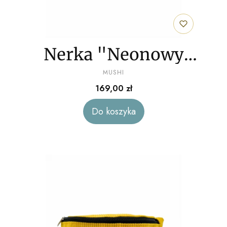
Nerka "Neonowy
PRODUCENT
róż" sztruks
MUSHI
Cena
169,00 zł
Do koszyka