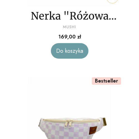
Nerka "Różowa
PRODUCENT
fala" welur
MUSHI
Cena
169,00 zł
Do koszyka
Bestseller