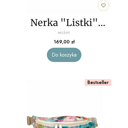
Nerka "Listki"
PRODUCENT
welur
MUSHI
Cena
169,00 zł
Do koszyka
Bestseller