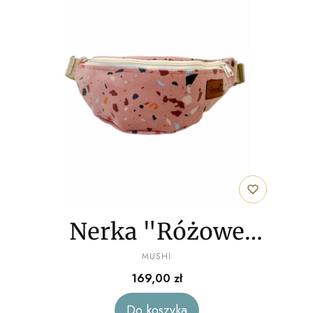
Nerka "Różowe
PRODUCENT
lastriko" welur
MUSHI
Cena
169,00 zł
Do koszyka