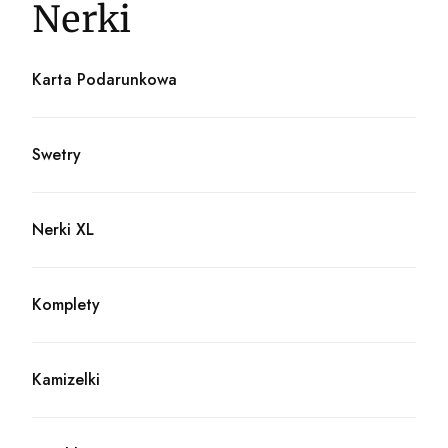
Nerki
Karta Podarunkowa
Kategoria - Karta Podarunkowa
Swetry
Kategoria - Swetry
Nerki XL
Kategoria - Nerki XL
Komplety
Kategoria - Komplety
Kamizelki
Kategoria - Kamizelki