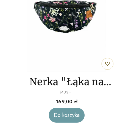
Nerka "Łąka na
PRODUCENT
czarnym tle" welur
MUSHI
Cena
169,00 zł
Do koszyka