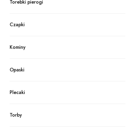
Torebki pierogi
Kategoria - Torebki pierogi
Czapki
Kategoria - Czapki
Kominy
Kategoria - Kominy
Opaski
Kategoria - Opaski
Plecaki
Kategoria - Plecaki
Torby
Kategoria - Torby