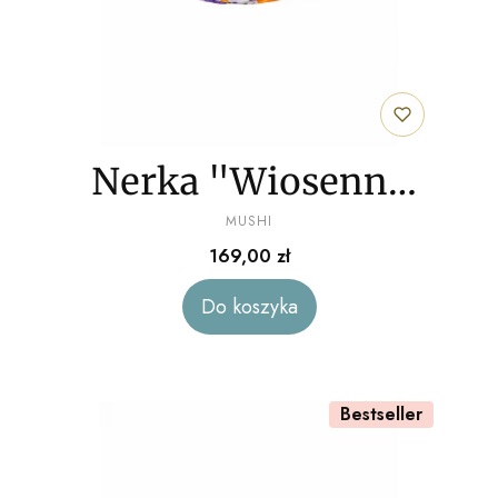
Nerka "Wiosenna
PRODUCENT
łąka" welur
MUSHI
Cena
169,00 zł
Do koszyka
Bestseller