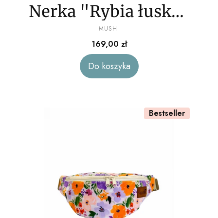
Nerka "Rybia łuska"
PRODUCENT
tkanina tapicerska
MUSHI
Cena
169,00 zł
Do koszyka
Bestseller