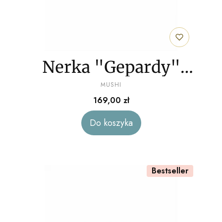
Nerka "Gepardy"
PRODUCENT
welur
MUSHI
Cena
169,00 zł
Do koszyka
Bestseller