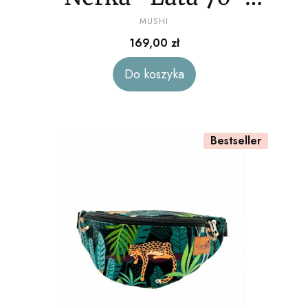
PRODUCENT
welur
MUSHI
Cena
169,00 zł
Do koszyka
Bestseller