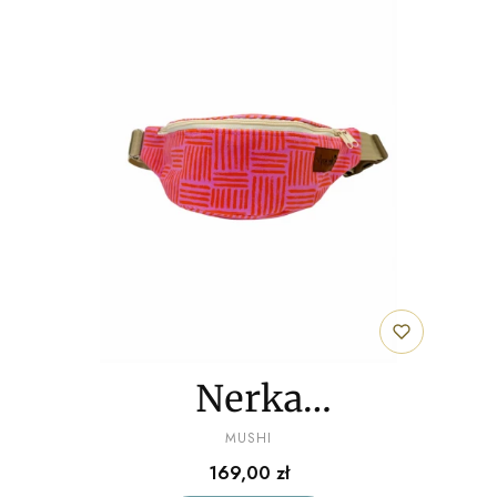
Nerka
PRODUCENT
"Pomarańczowy
MUSHI
Cena
169,00 zł