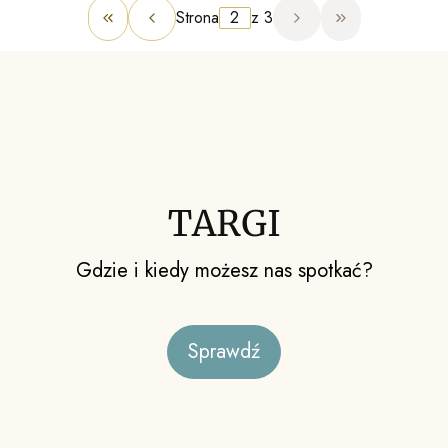
Strona
z 3
Wróć do pierwszej strony z produktami
Przejdź do ost
TARGI
Gdzie i kiedy możesz nas spotkać?
Sprawdź