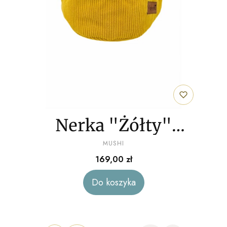
Nerka "Żółty"
PRODUCENT
sztruks
MUSHI
Cena
169,00 zł
Do koszyka