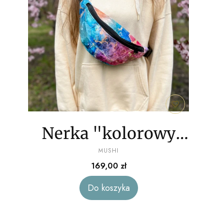
Nerka "kolorowy
PRODUCENT
marmur" welur
MUSHI
Cena
169,00 zł
Do koszyka