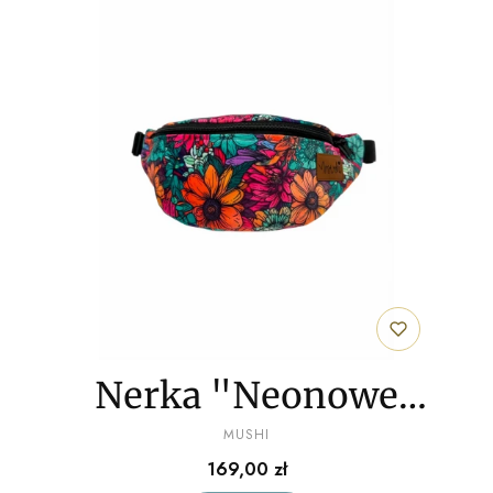
Nerka "Neonowe
PRODUCENT
kwiaty" welur
MUSHI
Cena
169,00 zł