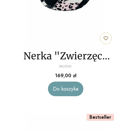
Nerka "Zwierzęce
PRODUCENT
lastriko" welur
MUSHI
Cena
169,00 zł
Do koszyka
Bestseller