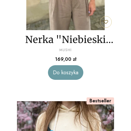
Nerka "Niebieski
PRODUCENT
marmur" welur
MUSHI
Cena
169,00 zł
Do koszyka
Bestseller