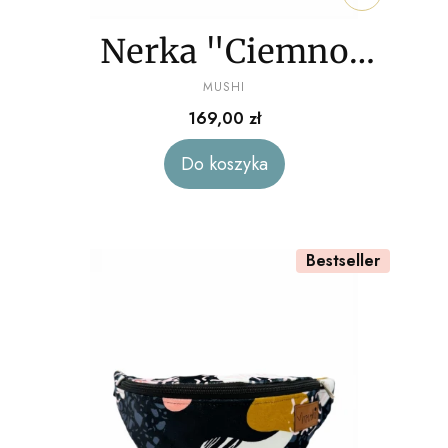
Nerka "Ciemno
PRODUCENT
zielony" sztruks
MUSHI
Cena
169,00 zł
Do koszyka
Bestseller