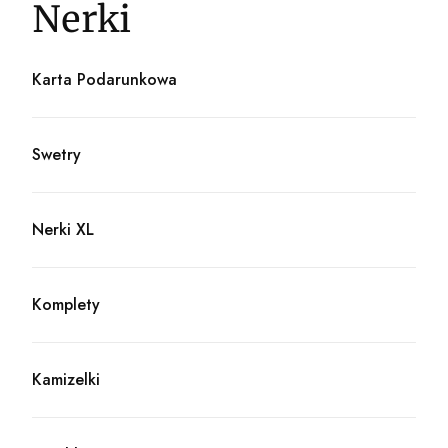
Nerki
Karta Podarunkowa
Kategoria - Karta Podarunkowa
Swetry
Kategoria - Swetry
Nerki XL
Kategoria - Nerki XL
Komplety
Kategoria - Komplety
Kamizelki
Kategoria - Kamizelki