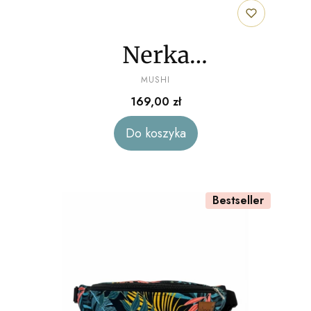
Nerka
PRODUCENT
"Abstrakcyjne
MUSHI
Cena
169,00 zł
kwiaty" welur
Do koszyka
Bestseller