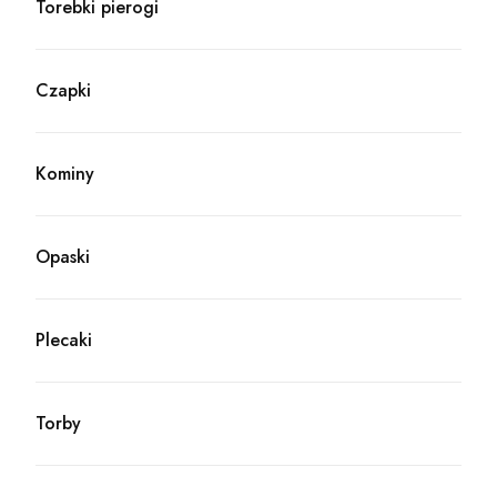
Torebki pierogi
Kategoria - Torebki pierogi
Czapki
Kategoria - Czapki
Kominy
Kategoria - Kominy
Opaski
Kategoria - Opaski
Plecaki
Kategoria - Plecaki
Torby
Kategoria - Torby