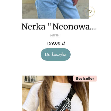
Nerka "Neonowa
PRODUCENT
żyrafa" welur
MUSHI
Cena
169,00 zł
Do koszyka
Bestseller