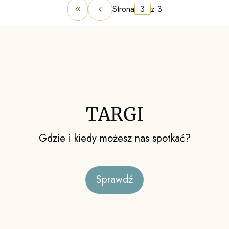
Strona
z 3
Wróć do pierwszej strony z produkta
TARGI
Gdzie i kiedy możesz nas spotkać?
Sprawdź