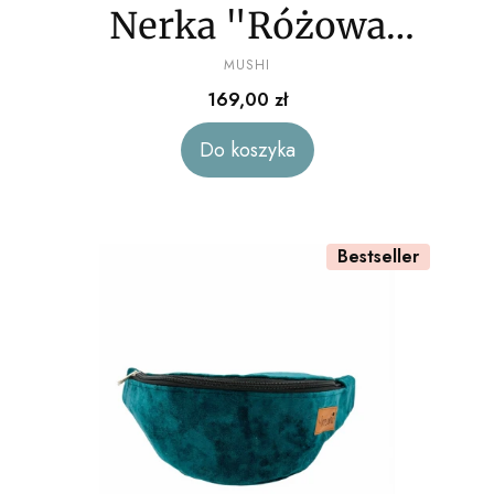
Nerka "Różowa
PRODUCENT
dżungla" welur
MUSHI
Cena
169,00 zł
Do koszyka
Bestseller