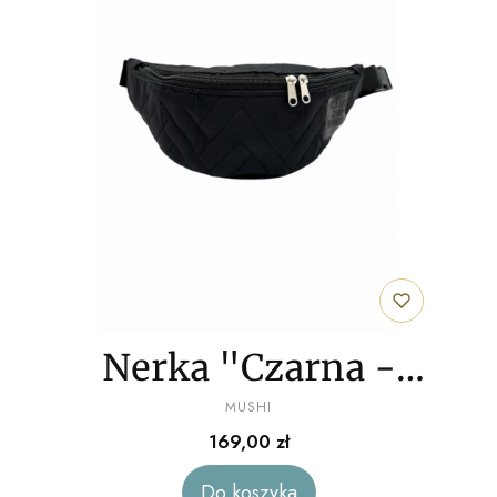
Nerka "Czarna -
PRODUCENT
pikowana w
MUSHI
Cena
169,00 zł
jodełkę"
Do koszyka