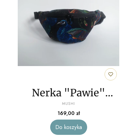
Nerka "Pawie"
PRODUCENT
welur
MUSHI
Cena
169,00 zł
Do koszyka