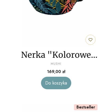
Nerka "Kolorowe
PRODUCENT
liście" welur
MUSHI
Cena
169,00 zł
Do koszyka
Bestseller