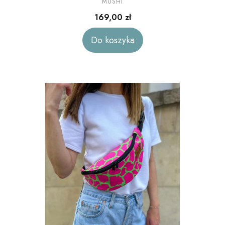
welur
MUSHI
Cena
169,00 zł
Do koszyka