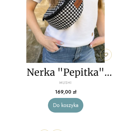
Nerka "Pepitka"
PRODUCENT
welur
MUSHI
Cena
169,00 zł
Do koszyka